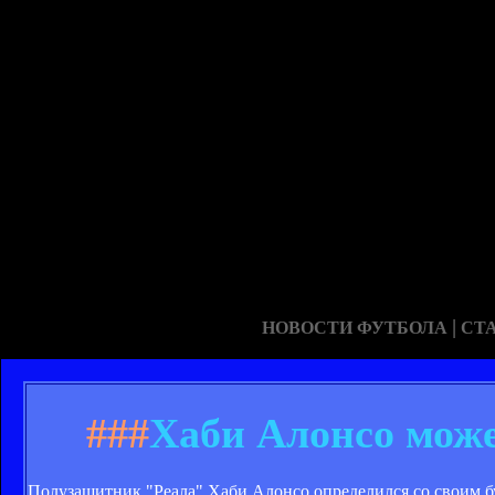
|
НОВОСТИ ФУТБОЛА
СТ
###
Хаби Алонсо мож
Полузащитник "Реала" Хаби Алонсо определился со своим бу