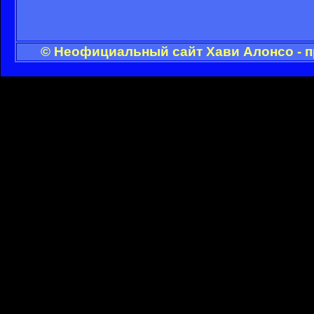
© Неофициальный сайт Хави Алонсо - п